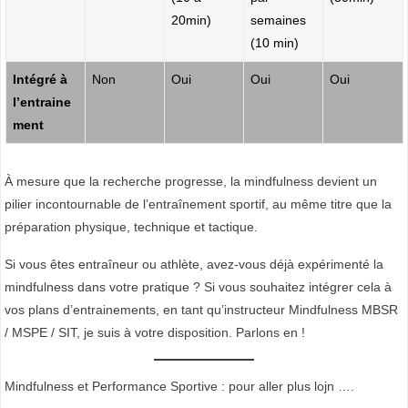
20min)
semaines
(10 min)
Intégré à
Non
Oui
Oui
Oui
l’entraine
ment
À mesure que la recherche progresse, la mindfulness devient un
pilier incontournable de l’entraînement sportif, au même titre que la
préparation physique, technique et tactique.
Si vous êtes entraîneur ou athlète, avez-vous déjà expérimenté la
mindfulness dans votre pratique ? Si vous souhaitez intégrer cela à
vos plans d’entrainements, en tant qu’instructeur Mindfulness MBSR
/ MSPE / SIT, je suis à votre disposition. Parlons en !
Mindfulness et Performance Sportive : pour aller plus lojn ….