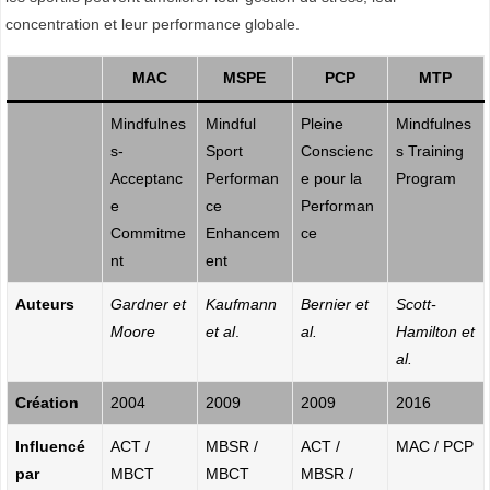
concentration et leur performance globale.
MAC
MSPE
PCP
MTP
Mindfulnes
Mindful
Pleine
Mindfulnes
s-
Sport
Conscienc
s Training
Acceptanc
Performan
e pour la
Program
e
ce
Performan
Commitme
Enhancem
ce
nt
ent
Auteurs
Gardner et
Kaufmann
Bernier et
Scott-
Moore
et al
.
al.
Hamilton et
al.
Création
2004
2009
2009
2016
Influencé
ACT /
MBSR /
ACT /
MAC / PCP
par
MBCT
MBCT
MBSR /