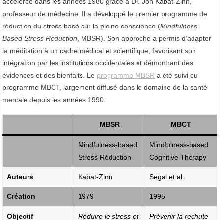
accélérée dans les années 1980 grâce à Dr. Jon Kabat-Zinn,
E
professeur de médecine. Il a développé le premier programme de
S
réduction du stress basé sur la pleine conscience (
Mindfulness-
Based Stress Reduction
, MBSR). Son approche a permis d’adapter
S
la méditation à un cadre médical et scientifique, favorisant son
-
intégration par les institutions occidentales et démontrant des
S
évidences et des bienfaits. Le
programme MBSR
a été suivi du
P
programme MBCT, largement diffusé dans le domaine de la santé
O
mentale depuis les années 1990.
R
T
MBSR
MBCT
,
Mindfulness-based
Mindfulness-based
E
Stress Réduction
Cognitive Therapy
N
Auteurs
Kabat-Zinn
Segal et al.
T
R
Création
1979
1995
E
Objectif
Réduire le stress et
Prévenir la rechute
P