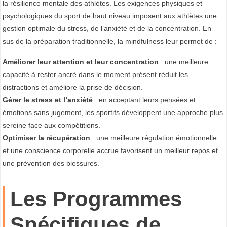
la résilience mentale des athlètes. Les exigences physiques et
S
psychologiques du sport de haut niveau imposent aux athlètes une
C
gestion optimale du stress, de l’anxiété et de la concentration. En
È
sus de la préparation traditionnelle, la mindfulness leur permet de :
N
Améliorer leur attention et leur concentration
: une meilleure
E
capacité à rester ancré dans le moment présent réduit les
SCOP
distractions et améliore la prise de décision.
Optimisation
de la
Gérer le stress et l’anxiété
: en acceptant leurs pensées et
Performance
émotions sans jugement, les sportifs développent une approche plus
et du Bien-
être
sereine face aux compétitions.
Optimiser la récupération
: une meilleure régulation émotionnelle
et une conscience corporelle accrue favorisent un meilleur repos et
une prévention des blessures.
Les Programmes
Spécifiques de