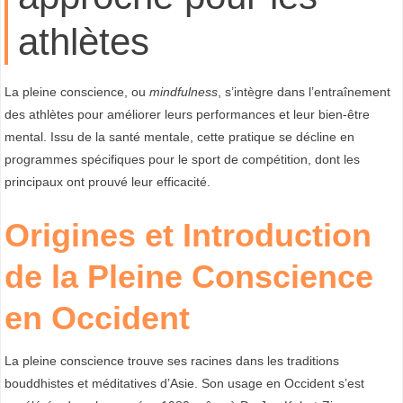
T
athlètes
A
L
La pleine conscience, ou
mindfulness
, s’intègre dans l’entraînement
E
des athlètes pour améliorer leurs performances et leur bien-être
mental. Issu de la santé mentale, cette pratique se décline en
E
programmes spécifiques pour le sport de compétition, dont les
T
principaux ont prouvé leur efficacité.
M
Origines et Introduction
I
de la Pleine Conscience
N
D
en Occident
F
U
La pleine conscience trouve ses racines dans les traditions
L
bouddhistes et méditatives d’Asie. Son usage en Occident s’est
N