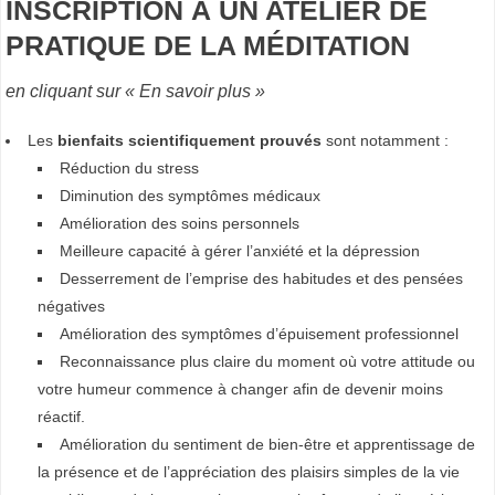
INSCRIPTION À UN ATELIER DE
R
PRATIQUE DE LA MÉDITATION
I
S
en cliquant sur « En savoir plus »
E
Les
bienfaits scientifiquement prouvés
sont notamment :
,
Réduction du stress
A
Diminution des symptômes médicaux
R
Amélioration des soins personnels
T
Meilleure capacité à gérer l’anxiété et la dépression
S
Desserrement de l’emprise des habitudes et des pensées
négatives
Amélioration des symptômes d’épuisement professionnel
D
Reconnaissance plus claire du moment où votre attitude ou
E
votre humeur commence à changer afin de devenir moins
réactif.
L
Amélioration du sentiment de bien-être et apprentissage de
A
la présence et de l’appréciation des plaisirs simples de la vie