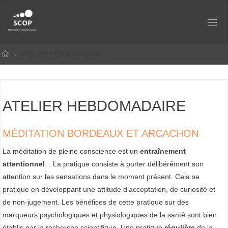
Skip
to
P
content
R
Home
ATELIER HEBDOMADAIRE
É
P
A
R
ATELIER HEBDOMADAIRE
A
T
MÉDITATION BORDEAUX ET ARCACHON
I
La méditation de pleine conscience est un
entraînement
O
attentionnel
. . La pratique consiste à porter délibérément son
N
attention sur les sensations dans le moment présent. Cela se
pratique en développant une attitude d’acceptation, de curiosité et
M
de non-jugement. Les bénéfices de cette pratique sur des
E
marqueurs psychologiques et physiologiques de la santé sont bien
N
établis par la recherche scientifique. Une pratique
régulière
de la