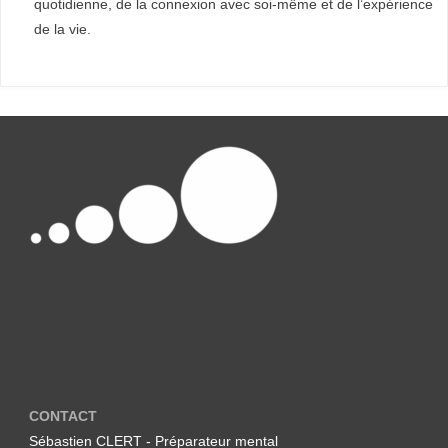
quotidienne, de la connexion avec soi-même et de l’expérience
S
de la vie.
C
È
N
E
SCOP
Optimisation
de la
Performance
et du Bien-
être
CONTACT
Sébastien CLERT - Préparateur mental