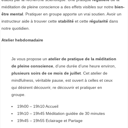
méditation de pleine conscience a des effets visibles sur notre
bien-
T
être mental
. Pratiquer en groupe apporte un vrai soutien. Avoir un
A
instructeur aide à trouver cette
stabilité
et cette
régularité
dans
L
notre quotidien.
E
Atelier hebdomadaire
E
T
Je vous propose un
atelier de pratique de la méditation
de pleine conscience
, d’une durée d’une heure environ,
M
plusieurs soirs de ce mois de juillet
. Cet atelier de
I
mindfulness, véritable pause, est ouvert à celles et ceux
N
qui désirent découvrir, re découvrir et pratiquer en
groupe.
D
F
19h00 – 19h10 Accueil
U
19h10 – 19h45 Méditation guidée de 30 minutes
L
19h45 – 19h55 Eclairage et Partage
N