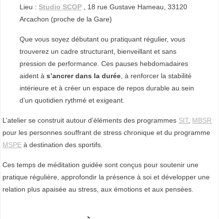
Lieu :
Studio SCOP
, 18 rue Gustave Hameau, 33120
E
Arcachon (proche de la Gare)
S
Que vous soyez débutant ou pratiquant régulier, vous
S
trouverez un cadre structurant, bienveillant et sans
-
pression de performance. Ces pauses hebdomadaires
S
aident à
s’ancrer dans la durée
, à renforcer la stabilité
P
intérieure et à créer un espace de repos durable au sein
O
d’un quotidien rythmé et exigeant.
R
L’atelier se construit autour d’éléments des programmes
SIT
,
MBSR
T
pour les personnes souffrant de stress chronique et du programme
,
MSPE
à destination des sportifs.
E
N
Ces temps de méditation guidée sont conçus pour soutenir une
T
pratique régulière, approfondir la présence à soi et développer une
relation plus apaisée au stress, aux émotions et aux pensées.
R
E
P