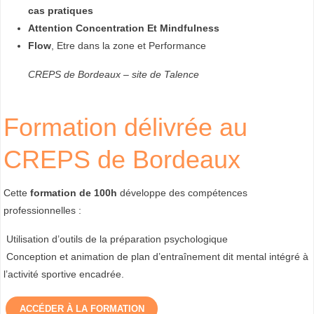
cas pratiques
R
Attention Concentration Et Mindfulness
I
Flow
, Etre dans la zone et Performance
S
CREPS de Bordeaux
– site de Talence
E
,
A
Formation délivrée au
R
CREPS de Bordeaux
T
S
Cette
formation de 100h
développe des compétences
professionnelles :
D
E
Utilisation d’outils de la préparation psychologique
Conception et animation de plan d’entraînement dit mental intégré à
L
l’activité sportive encadrée.
A
ACCÉDER À LA FORMATION