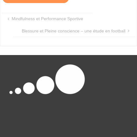
S
C
Mindfulness et Performance Sportive
È
Blessure et Pleine conscience – une étude en football
N
E
SCOP
Optimisation
de la
Performance
et du Bien-
être