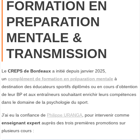
FORMATION EN
T
A
PREPARATION
L
MENTALE &
E
TRANSMISSION
E
T
Le
CREPS de Bordeaux
a initié depuis janvier 2025,
M
un
complément de formation en préparation mentale
à
destination des éducateurs sportifs diplômés ou en cours d’obtention
I
de leur BP et aux entraîneurs souhaitant enrichir leurs compétences
N
dans le domaine de la psychologie du sport.
D
F
J’ai eu la confiance de
Philippe URANGA
, pour intervenir comme
U
enseignant expert
auprès des trois premières promotions sur
L
plusieurs cours :
N