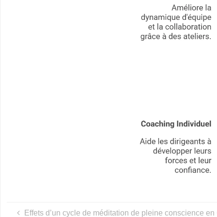
U
L
N
E
S
S
-
S
P
O
R
T
,
Effets d’un cycle de méditation de pleine conscience en