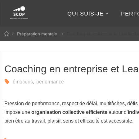
Skip
to
QUI SUIS-JE
PERF
P
content
R
Home
Préparation mentale
Coaching en entreprise et Leadershi
É
P
A
R
Coaching en entreprise et Le
A
émotions
,
performance
T
I
Pression de performance, respect de délai, multitâches, défis 
O
impose une
organisation collective efficiente
autour d’
indi
N
bien être au travail, plaisir, sens et efficacité est accessible.
M