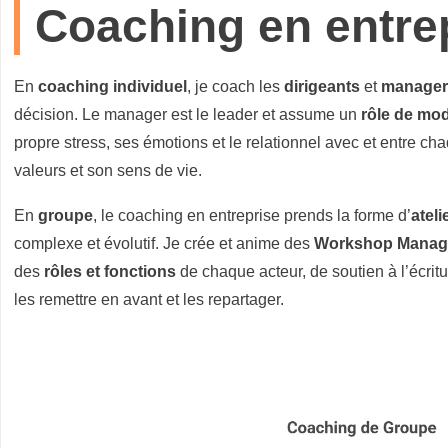
Coaching en entre
E
N
T
En
coaching
individuel
, je coach les
dirigeants
et
manager
A
décision. Le manager est le leader et assume un
rôle de mo
L
propre stress, ses émotions et le relationnel avec et entre c
E
valeurs et son sens de vie.
En
groupe
, le coaching en entreprise prends la forme d’
ateli
E
complexe et évolutif. Je crée et anime des
Workshop Manag
T
des
rôles et fonctions
de chaque acteur, de soutien à l’écrit
les remettre en avant et les repartager.
M
I
N
D
F