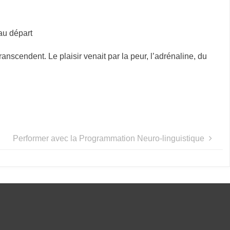
 au départ
nscendent. Le plaisir venait par la peur, l’adrénaline, du
Performer avec la Programmation Neuro-linguistique