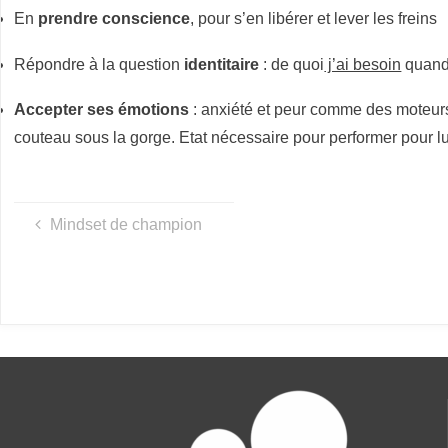
S
En
prendre conscience
, pour s’en libérer et lever les freins
D
Répondre à la question
identitaire
: de quoi
j’ai besoin
quand 
E
Accepter ses émotions
: anxiété et peur comme des moteurs 
couteau sous la gorge. Etat nécessaire pour performer pour lu
L
A
Mindset de champion
S
C
È
N
E
SCOP
Optimisation
de la