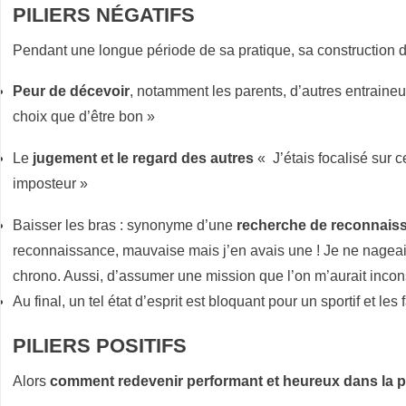
PILIERS NÉGATIFS
E
N
Pendant une longue période de sa pratique, sa construction d
T
Peur de décevoir
, notamment les parents, d’autres entraineur
R
choix que d’être bon »
E
P
Le
jugement et le regard des autres
« J’étais focalisé sur 
R
imposteur »
I
Baisser les bras : synonyme d’une
recherche de reconnais
S
reconnaissance, mauvaise mais j’en avais une ! Je ne nageais
E
chrono. Aussi, d’assumer une mission que l’on m’aurait in
,
Au final, un tel état d’esprit est bloquant pour un sportif et les
A
PILIERS POSITIFS
R
T
Alors
comment redevenir performant et heureux dans la 