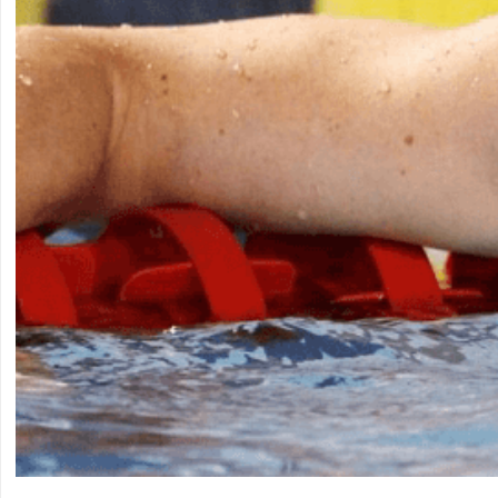
U
L
N
E
S
S
-
S
P
O
R
T
,