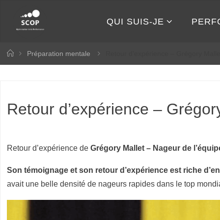
Skip
to
QUI SUIS-JE
PERF
P
content
R
Home
Préparation mentale
Retour d’expérience – Grégory Malle
É
P
A
R
Retour d’expérience – Grégory
A
T
Retour d’expérience de
Grégory Mallet – Nageur de l’équi
I
O
Son témoignage et son retour d’expérience est riche d’
N
avait une belle densité de nageurs rapides dans le top mondi
M