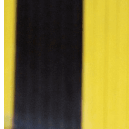
E
N
T
A
L
E
E
T
M
I
N
D
F